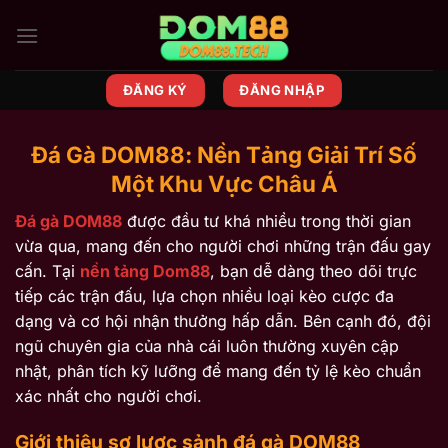
Bỏ
qua
nội
dung
ĐĂNG KÝ
ĐĂNG NHẬP
Đá Gà DOM88: Nền Tảng Giải Trí Số
Một Khu Vực Châu Á
Đá gà DOM88
được đầu tư khá nhiều trong thời gian
vừa qua, mang đến cho người chơi những trận đấu gay
cấn. Tại
nền tảng Dom88
, bạn dễ dàng theo dõi trực
tiếp các trận đấu, lựa chọn nhiều loại kèo cược đa
dạng và cơ hội nhận thưởng hấp dẫn. Bên cạnh đó, đội
ngũ chuyên gia của nhà cái luôn thường xuyên cập
nhật, phân tích kỹ lưỡng để mang đến tỷ lệ kèo chuẩn
xác nhất cho người chơi.
Giới thiệu sơ lược sảnh đá gà DOM88