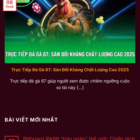
06
Th10
Trực Tiếp Đá Gà 67: Sàn Đối Kháng Chất Lượng Cao 2025
Trực tiếp đá gà 67 giúp người xem được chiêm ngưỡng cuộc
so tài nảy [...]
BÀI VIẾT MỚI NHẤT
Billboard Rik88 “tràn ngập” thế giới: Chiến dịch