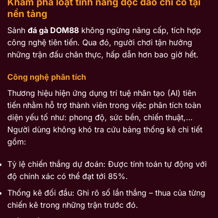
Khám phá loạt tính năng độc đáo chỉ có tại
nền tảng
Sảnh
đá gà DOM88
không ngừng nâng cấp, tích hợp
công nghệ tiên tiến. Qua đó, người chơi tận hưởng
những trận đấu chân thực, hấp dẫn hơn bao giờ hết.
Công nghệ phân tích
Thương hiệu hiện ứng dụng trí tuệ nhân tạo (AI) tiên
tiến nhằm hỗ trợ thành viên trong việc phân tích toàn
diện yếu tố như: phong độ, sức bền, chiến thuật,…
Người dùng không khó tra cứu bảng thống kê chi tiết
gồm:
Tỷ lệ chiến thắng dự đoán: Được tính toán tự động với
độ chính xác có thể đạt tới 85%.
Thống kê đối đầu: Ghi rõ số lần thắng – thua của từng
chiến kê trong những trận trước đó.