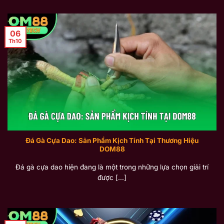
06
Th10
Đá Gà Cựa Dao: Sản Phẩm Kịch Tính Tại Thương Hiệu
DOM88
Đá gà cựa dao hiện đang là một trong những lựa chọn giải trí
được [...]