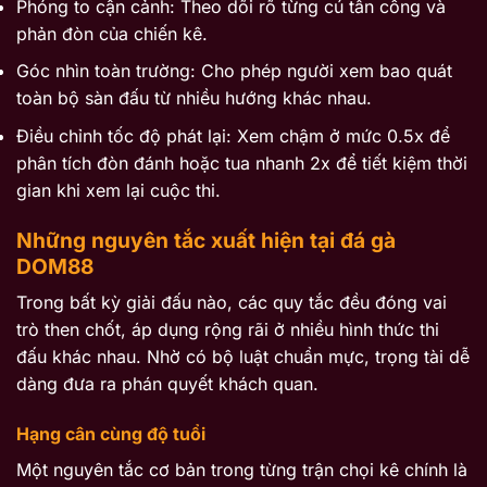
Phóng to cận cảnh: Theo dõi rõ từng cú tấn công và
phản đòn của chiến kê.
Góc nhìn toàn trường: Cho phép người xem bao quát
toàn bộ sàn đấu từ nhiều hướng khác nhau.
Điều chỉnh tốc độ phát lại: Xem chậm ở mức 0.5x để
phân tích đòn đánh hoặc tua nhanh 2x để tiết kiệm thời
gian khi xem lại cuộc thi.
Những nguyên tắc xuất hiện tại đá gà
DOM88
Trong bất kỳ giải đấu nào, các quy tắc đều đóng vai
trò then chốt, áp dụng rộng rãi ở nhiều hình thức thi
đấu khác nhau. Nhờ có bộ luật chuẩn mực, trọng tài dễ
dàng đưa ra phán quyết khách quan.
Hạng cân cùng độ tuổi
Một nguyên tắc cơ bản trong từng trận chọi kê chính là