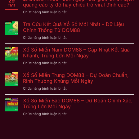
29
quảng cáo tỷ đô hay chiêu trò viral đỉnh cao?
Th11
Chức năng bình luận bị tắt
ở
Billboard
Rik88
Tra Cứu Kết Quả Xổ Số Mới Nhất – Dữ Liệu
“tràn
Chính Thống Từ DOM88
ngập”
Chức năng bình luận bị tắt
ở
thế
Tra
giới:
Cứu
Xổ Số Miền Nam DOM88 – Cập Nhật Kết Quả
Chiến
Kết
dịch
Nhanh, Trúng Lớn Mỗi Ngày
Quả
quảng
Chức năng bình luận bị tắt
ở
Xổ
cáo
Xổ
Số
tỷ
Số
Xổ Số Miền Trung DOM88 – Dự Đoán Chuẩn,
Mới
đô
Miền
Nhất
Rinh Thưởng Khủng Mỗi Ngày
hay
Nam
–
chiêu
Chức năng bình luận bị tắt
ở
DOM88
Dữ
trò
Xổ
–
Liệu
viral
Số
Xổ Số Miền Bắc DOM88 – Dự Đoán Chính Xác,
Cập
Chính
đỉnh
Miền
Nhật
Trúng Lớn Mỗi Ngày
Thống
cao?
Trung
Kết
Từ
Chức năng bình luận bị tắt
ở
DOM88
Quả
DOM88
Xổ
–
Nhanh,
Số
Dự
Trúng
Miền
Đoán
Lớn
Bắc
Chuẩn,
Mỗi