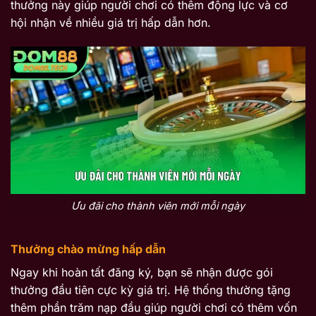
thưởng này giúp người chơi có thêm động lực và cơ
hội nhận về nhiều giá trị hấp dẫn hơn.
Ưu đãi cho thành viên mới mỗi ngày
Thưởng chào mừng hấp dẫn
Ngay khi hoàn tất đăng ký, bạn sẽ nhận được gói
thưởng đầu tiên cực kỳ giá trị. Hệ thống thường tặng
thêm phần trăm nạp đầu giúp người chơi có thêm vốn