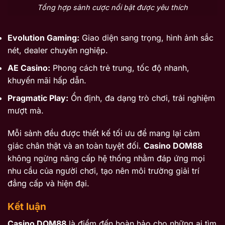
Tổng hợp sảnh cược nổi bật được yêu thích
Evolution Gaming:
Giao diện sang trọng, hình ảnh sắc
nét, dealer chuyên nghiệp.
AE Casino:
Phong cách trẻ trung, tốc độ nhanh,
khuyến mãi hấp dẫn.
Pragmatic Play:
Ổn định, đa dạng trò chơi, trải nghiệm
mượt mà.
Mỗi sảnh đều được thiết kế tối ưu để mang lại cảm
giác chân thật và an toàn tuyệt đối.
Casino DOM88
không ngừng nâng cấp hệ thống nhằm đáp ứng mọi
nhu cầu của người chơi, tạo nên môi trường giải trí
đẳng cấp và hiện đại.
Kết luận
Casino DOM88
là điểm đến hoàn hảo cho những ai tìm