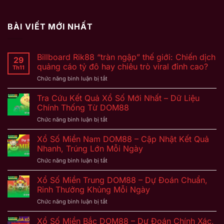
BÀI VIẾT MỚI NHẤT
Billboard Rik88 “tràn ngập” thế giới: Chiến dịch
29
quảng cáo tỷ đô hay chiêu trò viral đỉnh cao?
Th11
Chức năng bình luận bị tắt
ở
Billboard
Rik88
Tra Cứu Kết Quả Xổ Số Mới Nhất – Dữ Liệu
“tràn
Chính Thống Từ DOM88
ngập”
Chức năng bình luận bị tắt
ở
thế
Tra
giới:
Cứu
Xổ Số Miền Nam DOM88 – Cập Nhật Kết Quả
Chiến
Kết
dịch
Nhanh, Trúng Lớn Mỗi Ngày
Quả
quảng
Chức năng bình luận bị tắt
ở
Xổ
cáo
Xổ
Số
tỷ
Số
Xổ Số Miền Trung DOM88 – Dự Đoán Chuẩn,
Mới
đô
Miền
Nhất
Rinh Thưởng Khủng Mỗi Ngày
hay
Nam
–
chiêu
Chức năng bình luận bị tắt
ở
DOM88
Dữ
trò
Xổ
–
Liệu
viral
Số
Xổ Số Miền Bắc DOM88 – Dự Đoán Chính Xác,
Cập
Chính
đỉnh