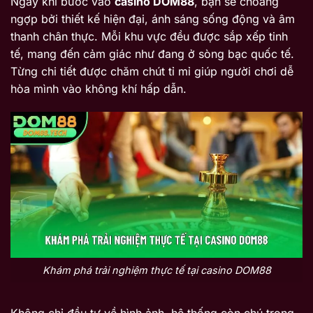
Ngay khi bước vào
casino DOM88
, bạn sẽ choáng
ngợp bởi thiết kế hiện đại, ánh sáng sống động và âm
thanh chân thực. Mỗi khu vực đều được sắp xếp tinh
tế, mang đến cảm giác như đang ở sòng bạc quốc tế.
Từng chi tiết được chăm chút tỉ mỉ giúp người chơi dễ
hòa mình vào không khí hấp dẫn.
Khám phá trải nghiệm thực tế tại casino DOM88
Không chỉ đầu tư về hình ảnh, hệ thống còn chú trọng